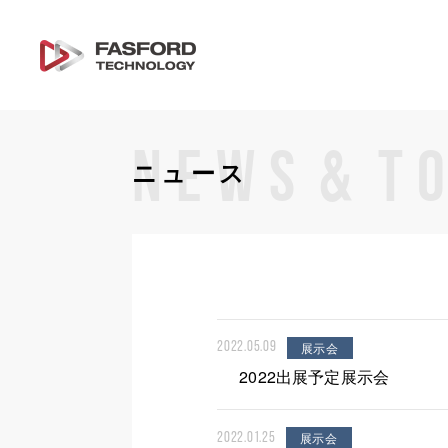
&
NEWS
T
ニュース
展示会
2022.05.09
2022出展予定展示会
展示会
2022.01.25