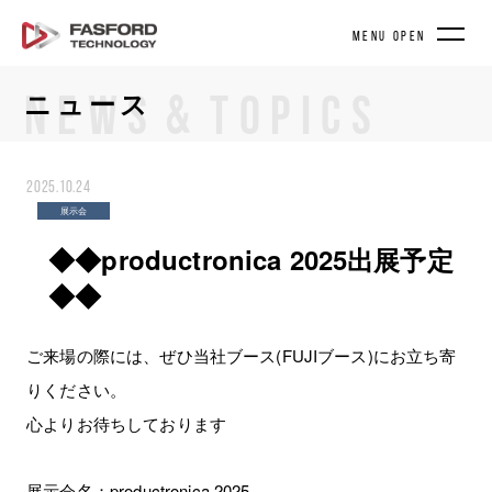
MENU OPEN
&
ニュース
NEWS
TOPICS
2025.10.24
展示会
◆◆productronica 2025出展予定
◆◆
ご来場の際には、ぜひ当社ブース(FUJIブース)にお立ち寄
りください。
心よりお待ちしております
展示会名：productronica 2025